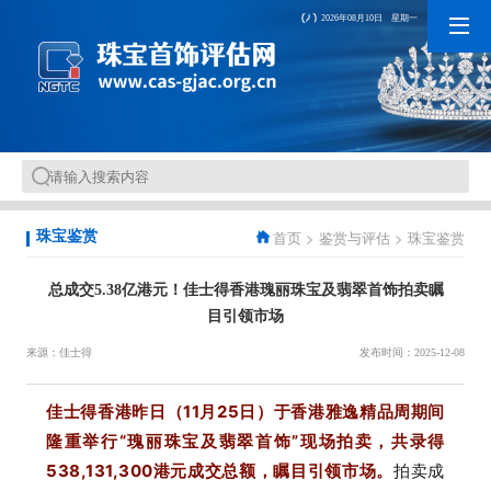
2026年08月10日 星期一
首页
>
鉴赏与评估
>
珠宝鉴赏
珠宝鉴赏
总成交5.38亿港元！佳士得香港瑰丽珠宝及翡翠首饰拍卖瞩
目引领市场
来源：佳士得
发布时间：2025-12-08
佳士得香港昨日（
11
月
25
日）于香港雅逸精品周期间
隆重举行“
瑰丽珠宝及翡翠首饰”
现场拍卖，共录得
538,131,300港元成交总额
，瞩目引领市场。
拍卖成