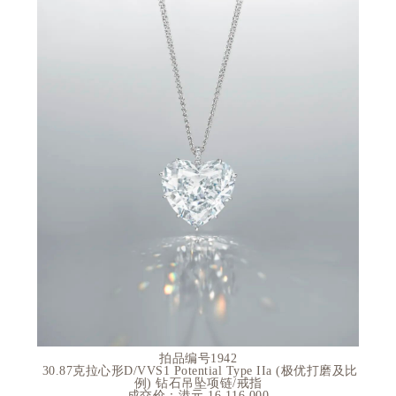
拍品编号1942
30.87
克拉心形
D/VVS1 Potential Type IIa (
极优打磨及比
例
)
钻石吊坠项链
/
戒指
成交价：港元 16,116,000