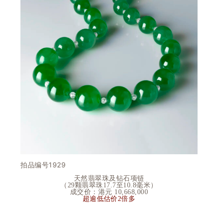
拍品编号1929
天然翡翠珠及钻石项链
（
29
颗翡翠珠
17.7
至
10.8
毫米）
成交价：港元 10
,668,000
超逾低估价2倍多