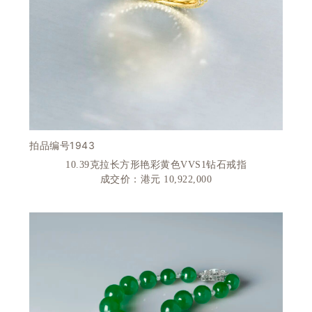
1943
拍品编号
10.39
克拉长方形艳彩黄色
VVS1
钻石戒指
成交价：港元 10
,922,000