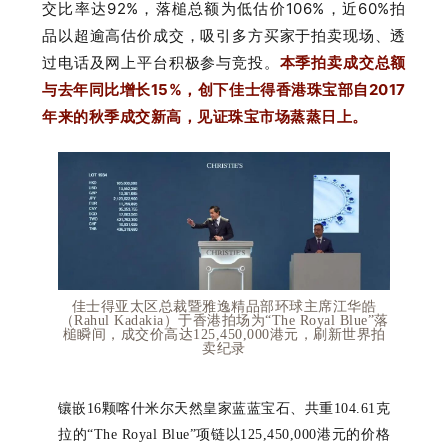
交比率达
92%
，落槌总额为低估价
106%
，近
60%
拍
品以超逾高估价成交，吸引多方买家于拍卖现场、透
过电话及网上平台积极参与竞投。
本季拍卖成交总额
与去年同比增长
15%
，创下佳士得香港珠宝部自
2017
年来的秋季成交新高，见证珠宝市场蒸蒸日上。
佳士得亚太区总裁暨雅逸精品部环球主席江华皓
（
Rahul Kadakia
）于香港拍场为“
The Royal Blue”落
槌瞬间，成交价高达
125,450,000港元
，刷新世界拍
卖纪录
镶嵌
16
颗喀什米尔天然皇家蓝蓝宝石、共重
104.61
克
拉的“
The Royal Blue”项链
以
125,450,000港元
的价格