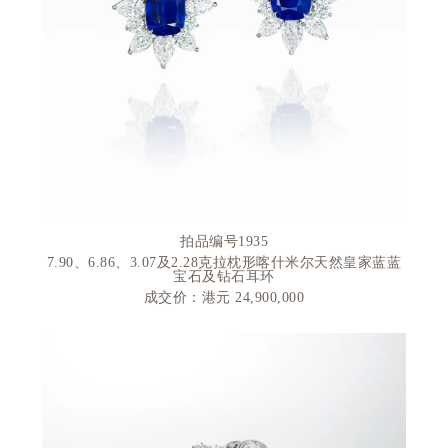
拍品编号
1935
7.90
、
6.86
、
3.07
及
2.28
克拉枕形喀什米尔天然皇家蓝蓝
宝石及钻石耳环
成交价：港元 24
,900,000